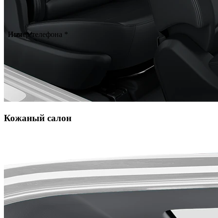
Имя *
Номер телефона *
Кожаный салон